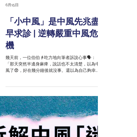
6月15日
「小中風」是中風先兆盡
早求診 | 逆轉嚴重中風危
機
幾天前，一位伯伯👴吃力地向筆者訴說心事🗣️：
「那天突然半邊身麻痺，說話也不太清楚，以為中
風了😨，好在幾分鐘後就沒事。還以為自己夠幸
運，沒想到隔幾天，真的中風入院🏥。」 伯伯所說
的「沒事」，其實是一場「小中風」🩺，醫學上稱
為「短暫性腦缺血發作」（Transient Ischemic
Attack，簡稱 TIA）📚。他的經歷甚為常見，許多人