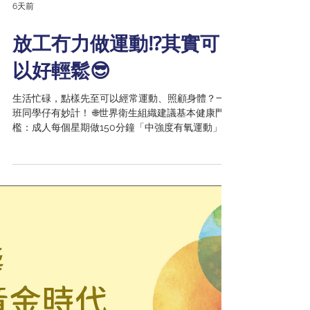
6天前
放工冇力做運動⁉️其實可
以好輕鬆😎
生活忙碌，點樣先至可以經常運動、照顧身體？一
班同學仔有妙計！ 🌐世界衛生組織建議基本健康門
檻：成人每個星期做150分鐘「中強度有氧運動」，
或75分鐘高強度有氧運動，能有效減低患心血管疾
病和中風風險❤️🧠 🤸中強度運動：達至目標心率
（220 - 年齡）X 50 - 70% 💬簡易說話測試：做運
動時，可以傾偈，唱唔到歌 有興趣了解更多有關運
動同目標心率相關資訊，歡迎7月30號至8月1號，蒞
臨會展「黃金時代展」👍Hall 3FG, HKU Stroke 攤
展位編號E17-20🩵 詳細展覽內容：
https://stroke.med.hku.hk/post/gaes-2026 ❤️請
follow及熱切期待更多運動及健康相關資訊🏃
#GAES #預防中風 #簡單運動 #年輕中風
#goldenagefoundation #hkustroke #hkumed