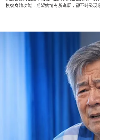
者穩步復康
中風往往來得突然。經過緊急搶救後，不少病人和
家屬都落力把握中風後六個月的黃金復康期，努力
恢復身體功能，期望病情有所進展，卻不時發現康
復過程並不穩定，甚至可能出現併發症如吸入性肺
炎、痛症、腦癇及抑鬱等，感到擔心和不安。其
實，中風後身體並非瞬間回復穩定，仍有機會面對
變化多端的病情。因此中風後的管理，除了進行復
康訓練，亦要留意和減低併發後遺症的風險，雙管
齊下。 中風發作後，患者有機會經歷「進展性腦中
風」（Stroke in Evolution），意味整體病情還在演
變中，腦部損傷未完全穩定。即使過了急性期，症
狀仍可能時好時壞，而非再度中風。 進展性腦中風
令病況波動 例如常見的缺血性中風，發作後數小時
至數天內，若然腦細胞壞死的數量增加，甚至血管
阻塞加劇，或出現新血栓導致更多血管受阻，均有
可能令病情惡化。至於出血性中風，出血後形成的
血腫有可能持續擴展，壓迫腦組織，加深損害。 因
此，病發後盡早入院治療相當關鍵，可及時透過藥
物或手術治療，防止受損範圍進一步擴大，挽救腦