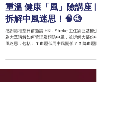
6月5日
重溫 健康「風」險講座 |
拆解中風迷思！🧠🧐
感謝港福堂日前邀請 HKU Stroke 主任劉巨基醫生
為大眾講解如何管理及預防中風，並拆解大部份中
風迷思，包括： ❓ 血壓低同中風關係？ ❓ 降血壓降
膽固醇藥係咪要食一世？ ❓ 即時買支鼻噴劑 看門口
急救中風？ 👉🏻 立即觀看講座完整版了解更多
https://www.youtube.com/watch?
v=csUNemke29k 更多有關預防中風的資訊可瀏覽
https://stroke.med.hku.hk/prevention-of-stroke