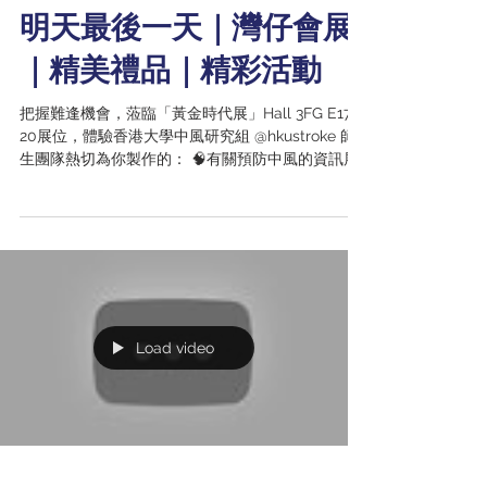
明天最後一天｜灣仔會展
｜精美禮品｜精彩活動
把握難逢機會，蒞臨「黃金時代展」Hall 3FG E17-
20展位，體驗香港大學中風研究組 @hkustroke 師
生團隊熱切為你製作的： 🧠有關預防中風的資訊展
示 🩺免費健康檢查 🥼免費中風風險測試及健康諮詢
服務 📱SmartRehab 智能復康流動應用程式體驗區
🥗HealthMaxx和營養計算機試用區 🧂低鈉鹽試味區
🕹️運動強度體驗區 聽日，灣仔會展見！ #香港大學
中風研究組 #黃金時代展 @hkumed
@goldenagefoundation
Load video