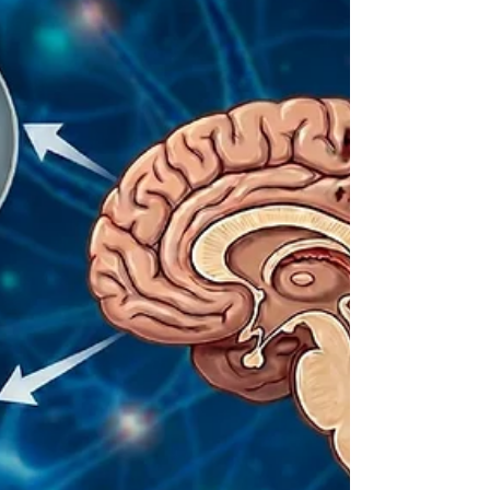
諮詢服務✅ SmartRehab 智能復康流動應用程式體
驗區 ✅ HealthMaxx和營養計算機試用區 ✅ 「健康
『風』險管理 | 中風的預防、管理及復康支援」講座
✅ 低鈉鹽試味區 ✅ 運動強度體驗區 歡迎蒞臨我們的
展位，親身體驗各種嶄新科技如何幫助預防及管理
中風，一同認識更多有關資訊！💫 另外，大會更邀
請了 HKU Stroke 主任兼 香港大學醫學院內科學系
臨床副教授劉巨基醫生，於7月30日進行「健康
『風』險管理 |...