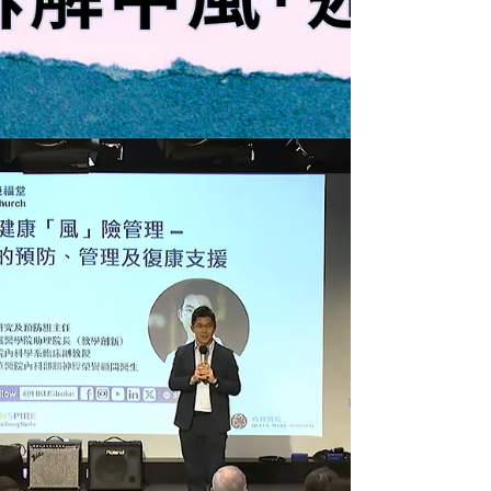
出現中風徵狀時，以為症狀消失就代表安全無事，
卻沒意識到，小中風正是嚴重中風的預警🚨。 小中
風源於血管被短暫阻塞，例如動脈粥樣硬化🫀，或
者心房顫動產生血栓🩸，游走至腦部堵塞血管🧠，
令腦部暫時缺血，就像真正中風般引發身體機能障
礙⚠️。因此，小中風和中風的臨床症狀相同，包括
一邊身體麻痺乏力🦵，口齒不清😶，視覺重影或失
去局部視力👁️，身體失去平衡等⚖️。 不過，小中風
的血栓會自行分解或被沖散。待血管恢復血流後，
症狀多在幾分鐘至幾小時內迅速消退⏱️，大部分不
會造成腦部永久損傷💡。 📍病徵如中風 易致嚴重併
發症 然而，這並不代表安全。小中風象徵腦部供血
已出現問題🩸，是中風的前奏。若不