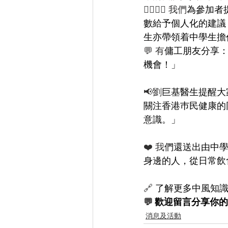
👩‍⚕️👨‍⚕️ 我們
為參加者
數給予個人化的建議
生亦帶領着中學生擔
💬 有
傭工朋友分享
機會！」 
📢劉
巨基醫生提醒大
關注香港巿民健康的
意識。」 
❤️ 我
們還送出由中
身邊的人，從日常飲
🔗 
了解更多中風知識
💬 
歡迎留言分享你的
消息及活動