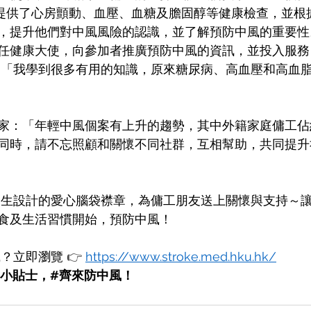
提供了心房顫動、血壓、血糖及膽固醇等健康檢查，並根
，提升他們對中風風險的認識，並了解預防中風的重要性
任健康大使，向參加者推廣預防中風的資訊，並投入服務
：「我學到很多有用的知識，原來糖尿病、高血壓和高血
家：「年輕中風個案有上升的趨勢，其中外籍家庭傭工佔
同時，請不忘照顧和關懷不同社群，互相幫助，共同提升
學生設計的愛心腦袋襟章，為傭工朋友送上關懷與支持～
食及生活習慣開始，預防中風！ 
？立即瀏覽 
👉 
https://www.stroke.med.hku.hk/
小貼士，#齊來防中風！