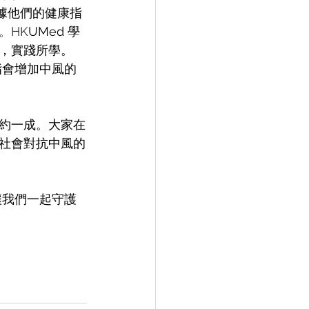
據他們的健康指
。HK
UMed 學
，實踐所學。 
脂會增加中風的
約一成。大家在
社會對抗中風的
讓我們一起守護