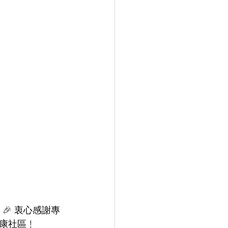
🎉 
衷心感謝專
康社區﹗ 