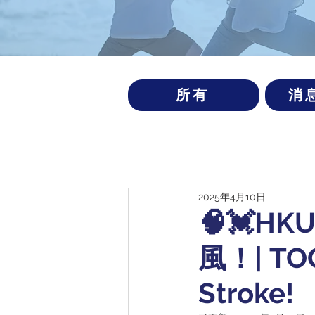
所有
消
2025年4月10日
🧠💓H
風！| TOG
Stroke!