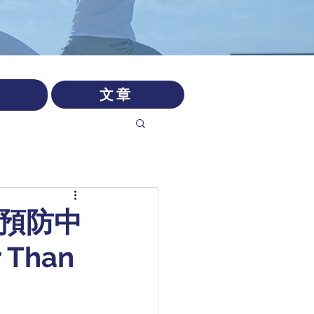
文章
來預防中
 Than