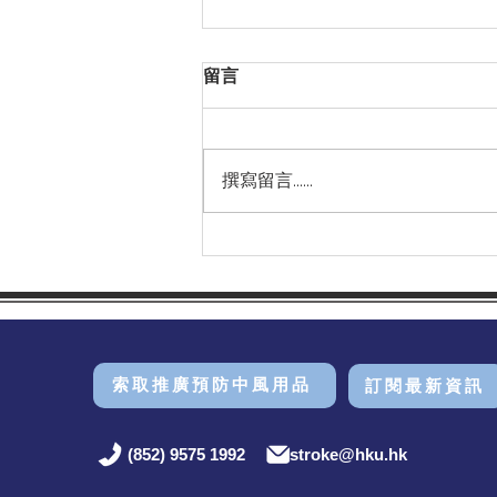
留言
撰寫留言......
感謝漢基國際學校邀請 HKU
Stroke 主席劉巨基教授出席
2026年畢業典禮並致辭祝賀及
勉勵應屆畢業生！
索取推廣預防中風用品
訂閱最新資訊
(852) 9575 1992
stroke@hku.hk