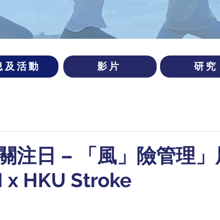
息及活動
影片
研究
關注日 – 「風」險管理
 x HKU Stroke