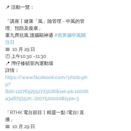
📌 活動一覽：
「講座丨健康「風」險管理 - 中風的管
理、預防及復康」
重九齊抗風 護腦顯神通 
#世界腦中風關
注日
📅  10 月 29 日
🕛 上午10:30 –11:30
📍 灣仔修頓室內運動場
詳情：
https://www.facebook.com/photo.ph
p?
fbid=1227652552723026&set=pb.10006
4348793520.-2207520000&type=3
「RTHK 電台節目丨精靈一點 (電台) 直
播」
📅  10 月 29 日