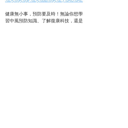
%E5%95%9F%E5%8B%95%E7%A6%AE
健康無小事，預防要及時！無論你想學
習中風預防知識、了解復康科技，還是
為家人獲取實用資訊，都歡迎參與我們
的多場活動！立即標記你關心的那位，
一起關注腦血管健康，把健康知識分享
給更多人吧！💙
消息及活動
查看全部
最新文章