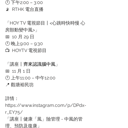
🕛 下午2:00 – 3:00
📡  RTHK 電台直播
「HOY TV 電視節目丨<心跳時快時慢 心
房顫動變中風>」
📅  10 月 29 日
🕛 晚上9:00 – 9:30
📺  HOYTV 電視節目
「講座丨
齊來認識腦中風
」
📅  11 月 1 日
🕛 上午11:00 – 中午12:00
📍 觀塘裕民坊
詳情：
https://www.instagram.com/p/DPdx-
r_EY75/  
「講座丨健康「風」險管理 - 中風的管
理、預防及復康」