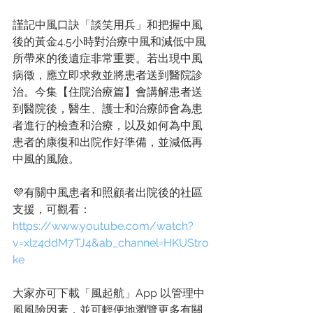
謹記中風口訣「談笑用兵」和把握中風
後的黃金4.5小時對治療中風和減低中風
所帶來的後遺症非常重要。若出現中風
病徵，應立即求救並將患者送到醫院診
治。今集【住院治療篇】會講解患者送
到醫院後，醫生、護士和治療師會為患
者進行的檢查和治療，以及如何為中風
患者的康復和出院作好準備，並減低再
中風的風險。
💜有關中風患者和照顧者出院後的社區
支援，可觀看：
https://www.youtube.com/watch?
v=xlz4ddM7TJ4&ab_channel=HKUStro
ke
大家亦可下載「風起航」App 以管理中
風風險因素，並可輕便地瀏覽更多有關