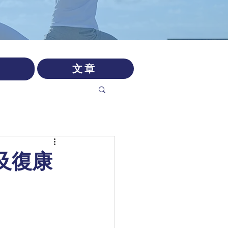
文章
及復康