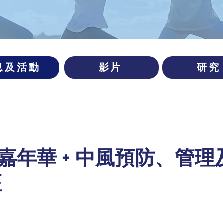
息及活動
影片
研究
嘉年華 + 中風預防、管理
座