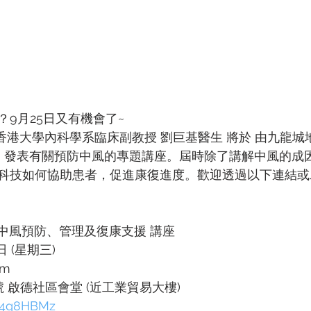
9月25日又有機會了~
 主任兼香港大學內科學系臨床副教授 劉巨基醫生 將於 由九龍
中 發表有關預防中風的專題講座。屆時除了講解中風的成
科技如何協助患者，促進康復進度。歡迎透過以下連結或
+ 中風預防、管理及復康支援 講座
日 (星期三)
pm
 啟德社區會堂 (近工業貿易大樓)
ly/4g8HBMz