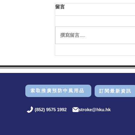
留言
撰寫留言......
感謝漢基國際學校邀請 HKU
Stroke 主席劉巨基教授出席
2026年畢業典禮並致辭祝賀及
勉勵應屆畢業生！
索取推廣預防中風用品
訂閱最新資訊
(852) 9575 1992
stroke@hku.hk