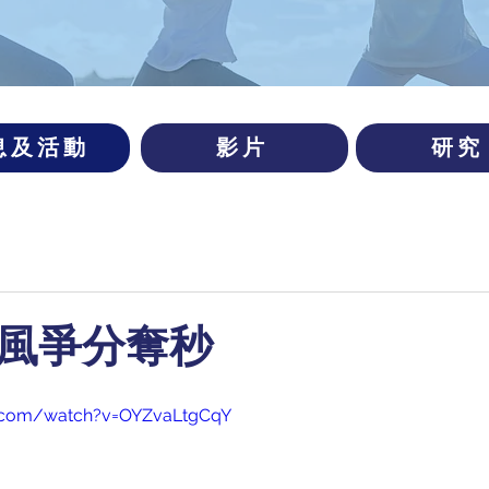
息及活動
影片
研究
中風爭分奪秒
e.com/watch?v=OYZvaLtgCqY