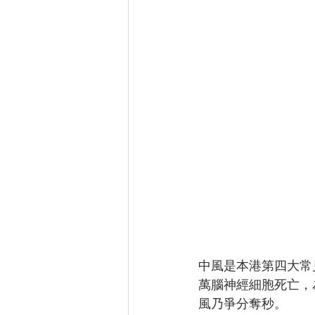
中風是本港第四大常
萬腦神經細胞死亡，
風乃爭分奪秒。