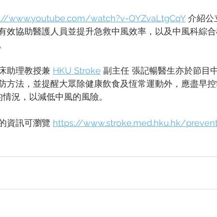
s://www.youtube.com/watch?v=OYZvaLtgCqY
 介紹
有效協助醫護人員並提升急救中風效率，以及中風科綜合
。
床助理教授兼 
HKU Stroke
 副主任 張記暢醫生亦於節目
防方法，並提醒大眾除健康飲食及恆常運動外，應盡早控
 的情況，以減低中風的風險。
的資訊可瀏覽 
https://www.stroke.med.hku.hk/prevent