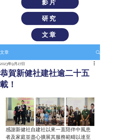
影片
研究
文章
文章
2023年9月27日
恭賀新健社建社逾二十五
載！
感謝新健社自建社以來一直陪伴中風患
者及家庭並盡心擴展其服務範疇以達至