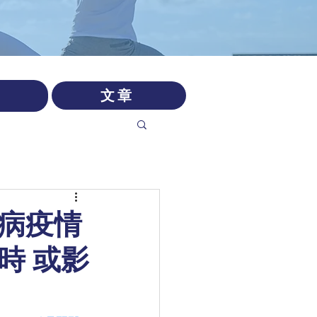
文章
毒病疫情
時 或影