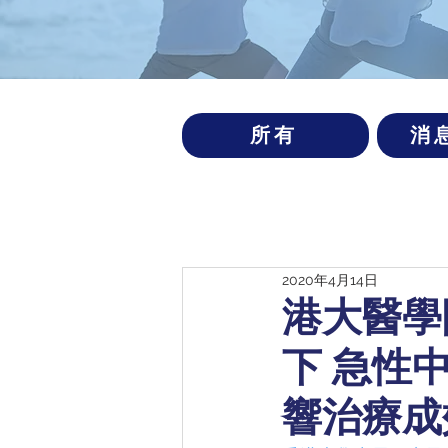
所有
消
2020年4月14日
港大醫學
下 急性
響治療成