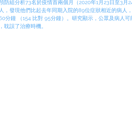
防組分析73名於疫情首兩個月（2020年1月23日至3月
人，發現他們比起去年同期入院的89位症狀相近的病人
0分鐘 （154 比對 95分鐘）。研究顯示，公眾及病人
，耽誤了治療時機。