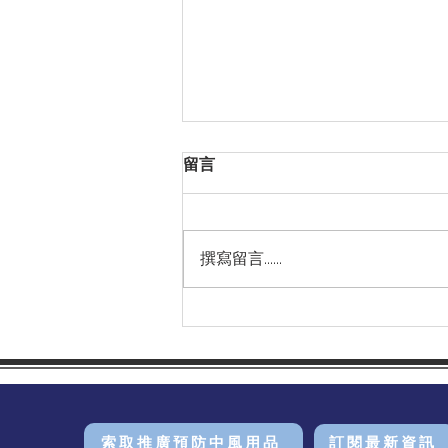
留言
撰寫留言......
腦出血的位置與血腫擴大的個
別分析｜《美國心臟協會期
刊》
索取推廣預防中風用品
訂閱最新資訊