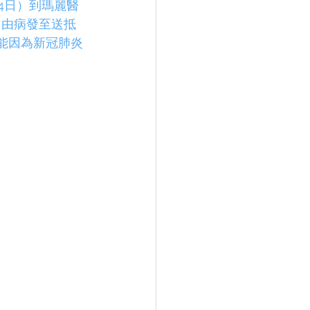
24日）到瑪麗醫
，由病發至送抵
可能因為新冠肺炎