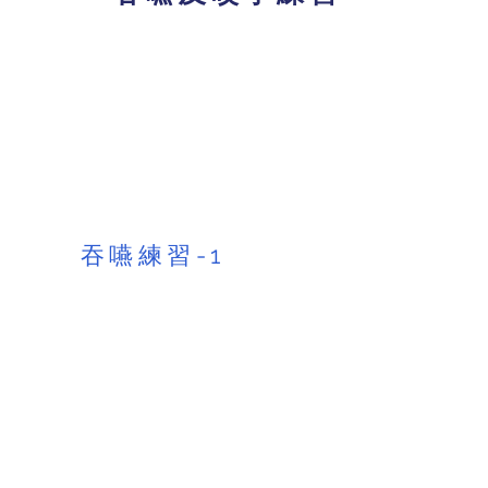
吞嚥練習-1