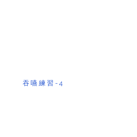
吞嚥練習-4