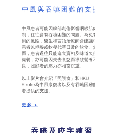
中風與吞嚥困難的支援
中風患者可能因腦部創傷影響咽喉肌肉控
制，往往會有吞嚥困難的問題。為免有嗆
到的風險，醫生和言語治療師會建議中風
患者以糊餐或軟餐代替日常的飲食。然
而，患者過往只能進食賣相及味道欠佳的
糊餐，亦可能因失去食慾而導致營養不
良，照顧者的壓力亦相當沉重。
以上影片會介紹「照護食」和HKU
Stroke為中風康復者以及有吞嚥困難的患
者提供的支援。
​​更多 >
吞嚥及咬字練習