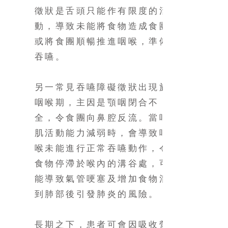
徵狀是舌頭只能作有限度的活
動，導致未能將食物造成食團
或將食團順暢推進咽喉，準備
吞嚥。
另一常見吞嚥障礙徵狀出現於
咽喉期，主因是顎咽閉合不
全，令食團向鼻腔反流。當咽
肌活動能力減弱時，會導致咽
喉未能進行正常吞嚥動作，令
食物停滯於喉內的溝谷處，可
能導致氣管哽塞及增加食物溜
到肺部後引發肺炎的風險。
長期之下，患者可會因吸收營