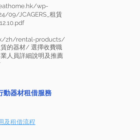
geathome.hk/wp-
024/09/JCAGERS_
租賃
.10.pdf
k/zh/rental-products/
租賃的器材/ 選擇收費職
專業人員詳細說明及推薦
材
行動器材租借服務
用及租借流程