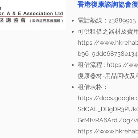
香港復康諮詢協會
電話熱線：23889915
可供租借之器材及費用 
https://www.hkrehab
b96_9dd068738e1349
租借流程 :
https://ww
復康器材-用品回收及
租借表格：
https://docs.googl
SdQAL_DBgDR3PUk
GrMtvRA6ArdiZ0g/v
https://www.hkrehab