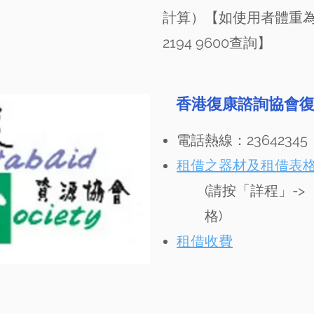
計算）【如使用者體重為
2194 9600查詢】
香港復康諮詢協會
電話熱線：23642345
租借之器材及租借表
(請按「詳程」-
格)
租借收費