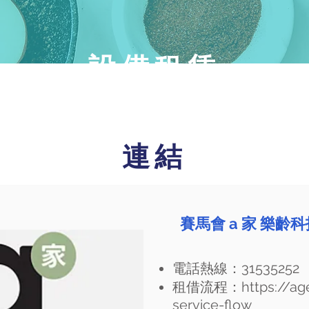
設備租賃
連結
賽馬會 a 家 樂
電話熱線：31535252
租借流程：
https://a
service-flow