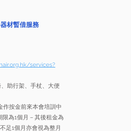
助器材暫借服務
air.org.hk/services?
椅、助行架、手杖、大便
現金作按金前來本會培訓中
期限為1個月－其後租金為
，不足1個月亦會視為整月