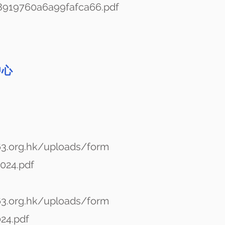
919760a6a99fafca66.pdf
中心
63.org.hk/uploads/form
4.pdf
63.org.hk/uploads/form
4.pdf