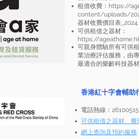
租借收費：
https://a
content/uploads/2
器材收費價目表_2024.12
可供租借之器材：
https://ageathome.h
​可親身體驗所有可供
業治療評估服務，由
最適合的樂齡科技器
香港紅十字會輔助
電話熱線：26100515
可供租借之器材、費
網上查詢及預約服務