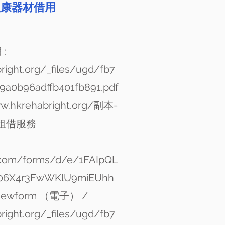
復康器材借用
:
right.org/_files/ugd/fb7
a0b96adffb401fb891.pdf
w.hkrehabright.org/
副本-
租借服務
e.com/forms/d/e/1FAIpQL
06X4r3FwWKlU9miEUhh
iewform
（電子） /
right.org/_files/ugd/fb7