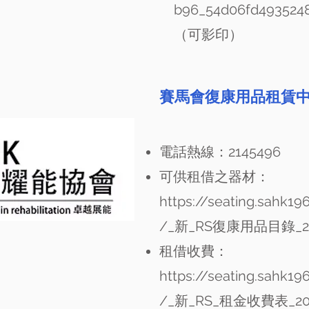
b96_54d06fd4935248
（可影印）
賽馬會復康用品租賃
電話熱線：2145496
可供租借之器材：
https://seating.sahk19
/_
新_RS復康用品目錄_202
租借收費：
https://seating.sahk19
/_
新_RS_租金收費表_202