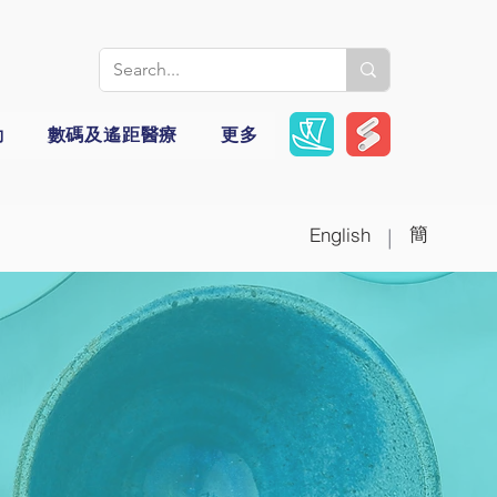
動
數碼及遙距醫療
更多
簡
English
|