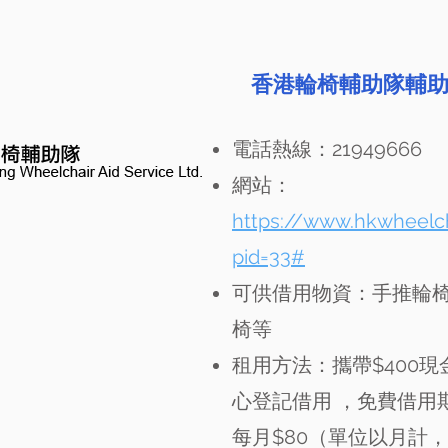
香港輪椅輔助隊輔
電話熱線：21949666
網站：
https://www.hkwheelch
pid=33#
可供借用物資：手推輪
椅等
租用方法：攜帶$400
心登記借用 ，免費借用
每月$80（單位以月計