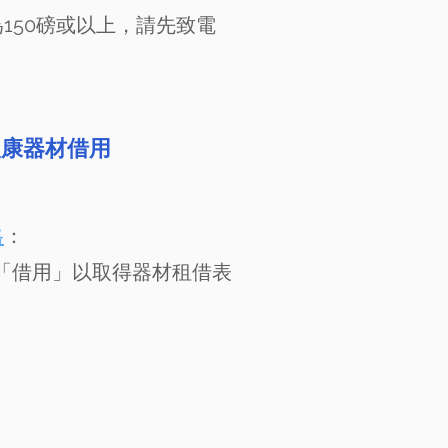
150磅或以上，請先致電
復康器材借用
格
：
> 「借用」以取得器材租借表