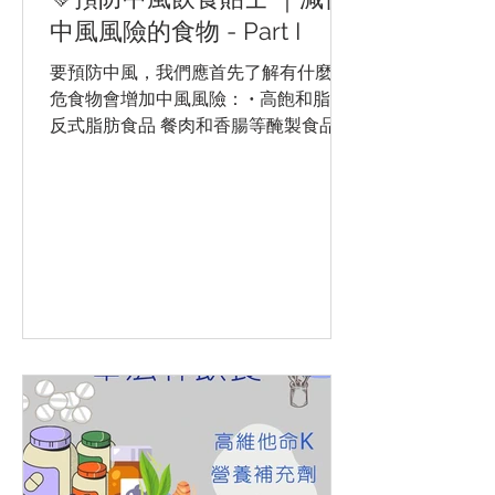
中風風險的食物 - Part I
要預防中風，我們應首先了解有什麼高
危食物會增加中風風險： • 高飽和脂肪
反式脂肪食品 餐肉和香腸等醃製食品採
用高脂肪含量的肉類🐖，而麵包🍞和糕
點🧁在製作過程中亦會加入大量牛油‼️
過量的飽和脂肪及反式脂肪均會增加人
體內「壞」膽固醇，增加患心臟病🫀...