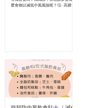
麼食物以減低中風風險呢？🤔 · 高膳食
纖維食物 高纖維食物，例如糙米🌾、蔬
果🥦乾豆🫛，含有豐富的營養素🉐和抗
氧化物，有助保護心血管系統。膳食纖
維有助減緩消化的速度，減慢身體吸收
和釋放...
💚預防中風飲食貼士 ｜減低