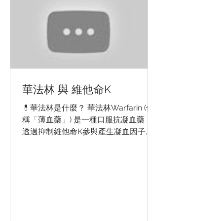
華法林 與 維他命K
💊華法林是什麼？ 華法林Warfarin (俗
稱「薄血藥」) 是一種口服抗凝血藥，
透過抑制維他命K參與產生凝血因子, 從
而減慢體內血液凝固的速度，使血液流
通暢順，有效預防心房顫動引起的中
風。 🥦維他命K是什麼？ 維他命K是一
種脂溶性微量營養素，有助維持正常凝
血功能。深綠...