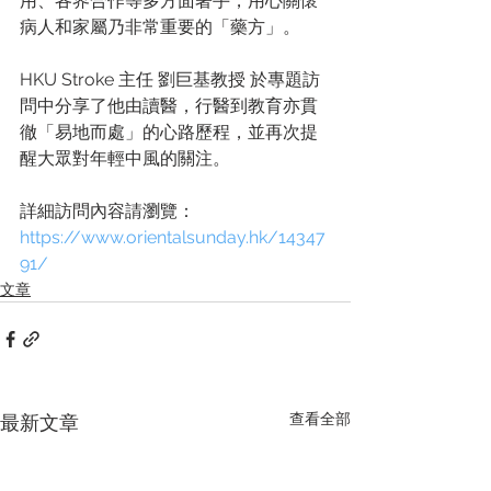
用、各界合作等多方面著手，用心關懷
病人和家屬乃非常重要的「藥方」。
HKU Stroke 主任 劉巨基教授 於專題訪
問中分享了他由讀醫，行醫到教育亦貫
徹「易地而處」的心路歷程，並再次提
醒大眾對年輕中風的關注。
詳細訪問內容請瀏覽：
https://www.orientalsunday.hk/14347
91/
文章
查看全部
最新文章