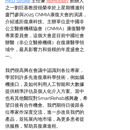
HKU Stroke
 主任兼 
ReMobility
 創辦人
之一劉巨基教授很榮幸於上星期獲邀到
廈門參與2025 CNMIA康復大會的演講，
介紹遙距復康科技。主辦單位是中國非
公立醫療機構協會（CNMIA）康復醫學
專業委員會，這個大會是目前中國社會
辦醫（非公立醫療機構）在復康醫學領
域中，最具影響力和規模的年度盛會之
一。
我們很高興在會議中認識到各位專家，
學習到許多先進復康科學技術，例如腦
機接口，及如何利用人工智能和大數據
提供精準評估及個人化介入方案。當中
也有其他醫院對SmartRehab感興趣，希
望日後有合作機會。我們期待日後跟各
位專家作深度交流，進一步改良我們的
產品，並拓展內地巿場，為更多患者提
供服務，幫助其復康進程。