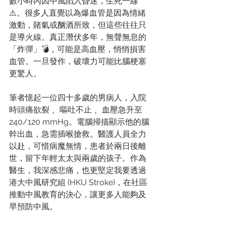
數小時內因中風陷入昏迷，生死一線 
⚠️。很多人直覺以為爆血管是因為情緒
激動，賭氣或酗酒所致，但這些往往只
是導火線。真正潛伏多年，無聲無息的
「炸彈」💣，可能是高血壓，悄悄損害
血管。一旦發作，破壞力可能比腦梗塞
更驚人。
筆者憶起一位四十多歲的男病人，入院
時頭痛欲裂 、嘔吐不止 、血壓急升至 
240/120 mmHg。電腦掃描顯示他的腦
幹出血，急需插喉搶救。醫護人員全力
以赴，可惜病魔無情，患者於兩日後離
世，留下年輕太太與兩歲的孩子。作為
醫生，我深感悲痛，也更堅定我要透過
港大中風研究組 (HKU Stroke)，在社區
推動中風教育的決心，讓更多人能夠及
早預防中風。