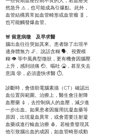
一些長期血壓控制不良的人，若血壓突
然急升 ⚠️，也可能成為引爆點。此外，
血管結構異常如血管畸形或血管瘤 🧬，
也可能觸發爆血管。
🚨 留意病徵　及早求醫
腦出血往往突如其來。患者除了出現半
邊身體無力 🦵、說話含糊 🗣️、視覺模
糊 👁️ 等中風典型徵狀，更有機會因腦壓
上升，感到頭痛 🤕、嘔吐 🤮，甚至失去
意識 😵，必須盡快求醫 ⏱️。
診斷時，會借助電腦素描（CT）確認出
血位置與範圍。治療上，醫生會注射降
血壓藥 💉，去控制病人的血壓，減少進
一步出血。如果患者因服用抗凝血藥等
原因，出現凝血異常，或會需要注射凝
血藥或進行輸血治療 🩸。若檢查發現其
他引致腦出血的成因，如血管畸形或動