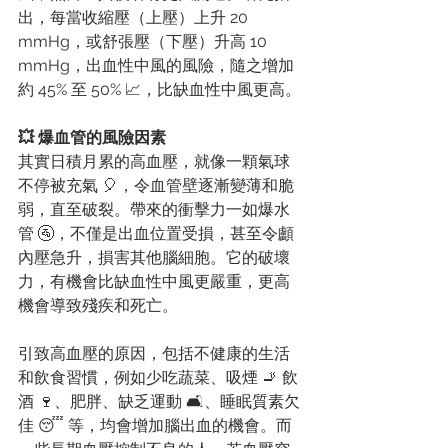
出，每當收縮壓（上壓）上升 20 
mmHg，或舒張壓（下壓）升高 10 
mmHg，出血性中風的風險，隨之增加
約 45% 至 50% 📈，比缺血性中風更高。
💥 爆血管的風險因素
其實日積月累的高血壓，就像一顆氣球
不停被充氣 🎈，令血管壁逐漸變薄和脆
弱，直至破裂。帶來的衝擊力一如爆水
管 🚰，不僅是出血位置受損，甚至令顱
內壓急升，損害其他腦細胞。它的破壞
力，有機會比缺血性中風更嚴重，更高
機會導致殘疾和死亡。
引致高血壓的原因，包括不健康的生活
和飲食習慣，例如少吃蔬菜、吸煙 🚬 飲
酒 🍷、肥胖、缺乏運動 🛋️、睡眠質素欠
佳 😴 等，均會增加腦出血的機會。而