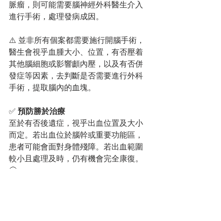
脈瘤，則可能需要腦神經外科醫生介入
進行手術，處理發病成因。
⚠️ 並非所有個案都需要施行開腦手術，
醫生會視乎血腫大小、位置，有否壓着
其他腦細胞或影響顱內壓，以及有否併
發症等因素，去判斷是否需要進行外科
手術，提取腦內的血塊。
✅ 
預防勝於治療
至於有否後遺症，視乎出血位置及大小
而定。若出血位於腦幹或重要功能區，
患者可能會面對身體殘障。若出血範圍
較小且處理及時，仍有機會完全康復。 
🙂
預防才是最關鍵的一步 🔑。理想血壓應
維持在 130/80 mmHg 以下 🎯。除了服
藥控制血壓，重點在於生活方式的管