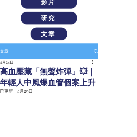
影片
研究
文章
文章
4月24日
高血壓藏「無聲炸彈」💥｜
年輕人中風爆血管個案上升
已更新：
4月29日