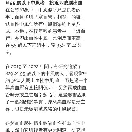
📊55 歲以下中風者　接近四成腦出血
在公眾印象中，中風似乎只是長者的
事，而且多與「塞血管」相關。的確，
缺血性中風佔所有中風個案約七至八
成。不過，在較年輕的患者中，「爆血
管」亦即出血性中風，比例反而更高，
在 55 歲以下群組中，達 35% 至 40% 
⚠️。
在 2019 至 2022 年間，有研究追蹤了 
829 名 55 歲以下的中風病人，發現當中
約 38% 人屬出血性中風 🩸，而超過一半
與高血壓有直接關係 📈，另約兩成由血
管畸形或血管瘤引起 🧬。這些數據說明
了一個殘酷的事實，原來高血壓是最主
要，也是最容易被忽略的中風禍首。
雖然高血壓同樣引致缺血性和出血性中
風，然而它與後者有更大關連。研究指