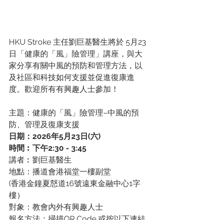
HKU Stroke 主任劉巨基醫生將於 5月23 
日「健康的「風」險管理」講座，與大
家分享有關中風的預防和管理方法，以
及社區和科技如何支援並促進復康進
度。歡迎所有有興趣人士參加！
主題：健康的「風」險管理–中風的預
防、管理及復康支援
日期：2026年5月23日(六)
時間︰下午2:30 - 3:45
講者︰劉巨基醫生
地點：播道會港福堂一樓副堂
(香港金鐘夏慤道16號遠東金融中心1字
樓）
對象：教會內外有興趣人士
報名方法：掃描QR Code 或按以下連結