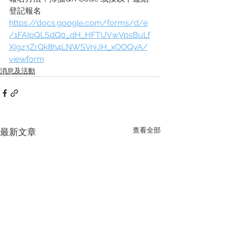
登記報名
https://docs.google.com/forms/d/e
/1FAIpQLSdQ0_dH_HFTUVwVpsBuLf
Xlgz3ZrQk8h4LNWSVnjJH_xOOQyA/
viewform
消息及活動
查看全部
最新文章