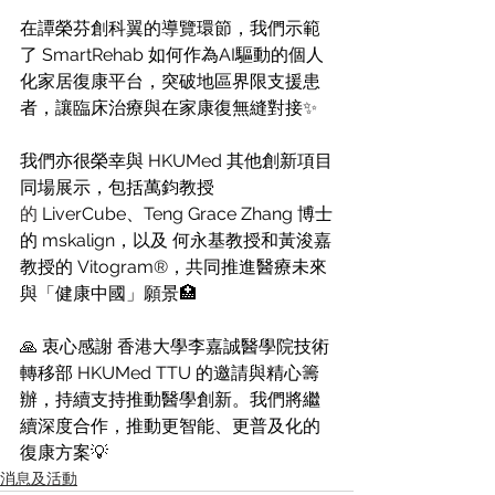
在譚榮芬創科翼的導覽環節，我們示範
了 SmartRehab 如何作為AI驅動的個人
化家居復康平台，突破地區界限支援患
者，讓臨床治療與在家康復無縫對接✨
我們亦很榮幸與 HKUMed 其他創新項目
同場展示，包括萬鈞教授
的
 LiverCube、Teng Grace Zhang 博士
的 mskalign，以及 何永基教授和黃浚嘉
教授的 Vitogram®，共同推進醫療未來
與「健康中國」願景🏥
🙏 衷心感謝 香港大學李嘉誠醫學院技術
轉移部 HKUMed TTU 的邀請與精心籌
辦，持續支持推動醫學創新。我們將繼
續深度合作，推動更智能、更普及化的
復康方案💡
消息及活動