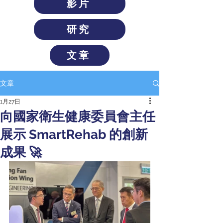
影片
研究
文章
文章
1月27日
向國家衛生健康委員會主任
展示 SmartRehab 的創新
成果 🚀