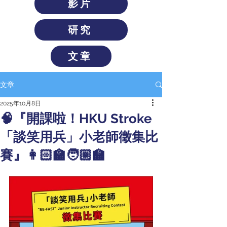
影片
研究
文章
文章
2025年10月8日
🧠『開課啦！HKU Stroke
「談笑用兵」小老師徵集比
賽』👩🏻‍🏫🧑🏼‍🏫