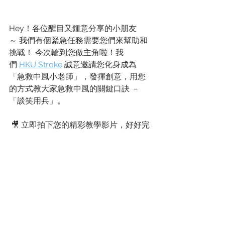
Hey！各位醒目又鍾意分享的小朋友
～ 我們有個緊急任務需要您們來幫助和
挑戰！ 今次輪到您做主角啦！我
們 
HKU Stroke
 誠意邀請您化身成為
「急救中風小老師」，發揮創意，用您
的方式教大家急救中風的關鍵口訣 －
「談笑用兵」。 
 🎥 立即拍下您的精彩教學影片，好好完
成將這個重要知識傳播出去的重要任
務！還有機會贏取豐富禮品！ 
為確保我們能與您聯絡，請於以下表格
填寫您的資料及上載參賽作
品。 
https://forms.gle/4mxfm15mW3
mCN2kP9
消息及活動