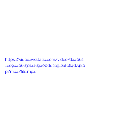
https://video.wixstatic.com/video/da4062_
1ec9b40663214169a00dd2e912afc64d/480
p/mp4/file.mp4