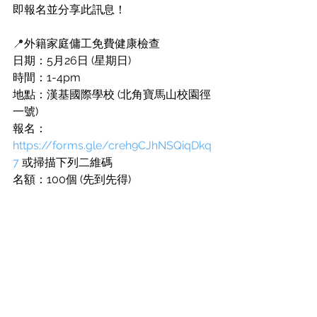
即報名並分享此訊息！
📍
外籍家庭傭工免費健康檢查
日期：5月26日 (星期日)
時間：1-4pm
地點：漢基國際學校 (北角寶馬山校園徑
一號)
報名：
https://forms.gle/creh9CJhNSQiqDkq
7
 或掃描下列二維碼
名額：100個 (先到先得)