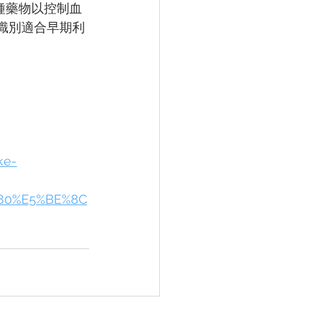
種藥物以控制血
醫生識別適合早期利
ke-
80%E5%BE%8C