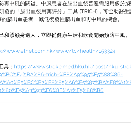
防再中風的關鍵。中風患者在腦出血後普遍需服用多於3
ke 新研發的「腦出血後用藥評分」工具 (TRICH)，可協助
療的腦出血患者，減低復發性腦出血和再中風的機會。
己和照顧身邊人，立即從健康生活和飲食開始預防中風。
s://www.etnet.com.hk/www/tc/health/153324
分工具：
https://www.stroke.med.hku.hk/post/hku-stro
%BC%E4%BA%86-trich-%E8%A9%95%E5%88%86-
A%A0%E5%BC%B7%E8%85%A6%E5%87%BA%E8%A1%
1%80%E5%A3%93%E6%8E%A7%E5%88%B6