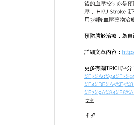
後的血壓控制亦是預
壓， HKU Stro
用3種降血壓藥物治
預防勝於治療，為自
詳細文章內容：
http
更多有關TRICH評
%E7%A0%94%E7%99
%E4%BB%A5%E5%8
%E7%9A%84%E8%A
文章