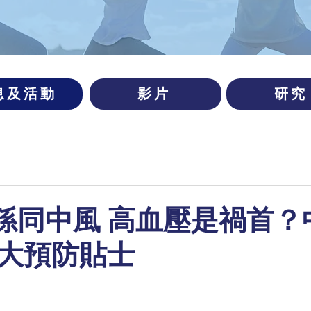
息及活動
影片
研究
 婆孫同中風 高血壓是禍首
大預防貼士