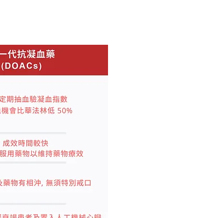
Rivaroxaban)，阿哌