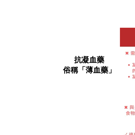
傳統薄
新型薄
沙班 
抗凝血藥
俗稱「薄血藥」