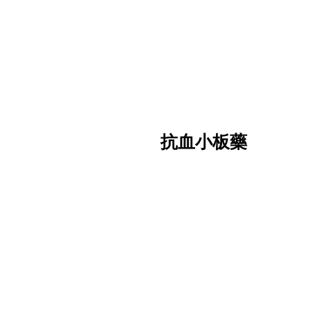
為防止再次
通常包括：
例如：
(Ticag
抗血小板藥
主要作
機
副作用
抗血
抑制