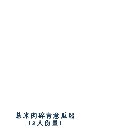
營養師小貼士:
豆腐及蛋都是高質素蛋白質
的好選擇，飽和脂肪含量亦
比肉類較低。 科學研究亦指
出，豆腐中的黃豆蛋白可令
血液中的壞膽固醇降低及有
機會減低心臟病的風險。
秋葵內的黏液其實是果膠，
屬水溶性纖維，可維持心血
管健康及有助降低血液中的
壞膽固醇。它同時含有非水
溶性纖維，可促進腸道健康
及延長飽肚感。
薏米肉碎青意瓜船
(2人份量)