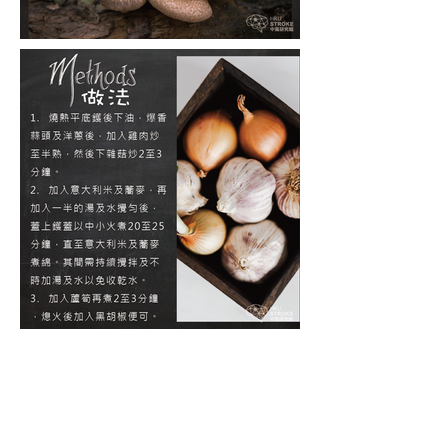
營養師小貼士:
蕎麥不只含有豐富的膳食纖
維，同時還含有豐富抗氧化