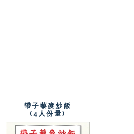
營養師小貼士:
洋薏米屬於高纖的碳水化合
物，是取代經大量打磨、低
纖的白米及意粉的優質選
擇。
青意瓜、番茄及甘筍等除了
色彩繽紛外，更提供多種營
養素、抗氧化物及膳食纖
維。
以全脂芝士取代低脂芝士有
助減少整體的脂肪攝取量。
帶子藜麥炒飯
(4人份量)