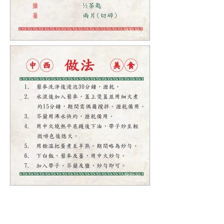
營養師小貼士:
帶子屬低脂肪及低膽固醇含