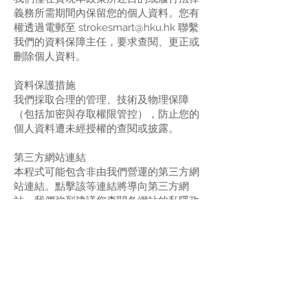
義務所需期間內保留您的個人資料。您有
權透過電郵至 strokesmart@hku.hk 聯繫
我們的資料保障主任，要求查閱、更正或
刪除個人資料。
資料保護措施
我們採取合理的管理、技術及物理保障
（包括加密與存取權限管控），防止您的
個人資料遭未經授權的查閱或披露。
第三方網站連結
本程式可能包含非由我們營運的第三方網
站連結。點擊該等連結將導向第三方網
站。我們強烈建議您查閱各網站的私隱政
策。我們對第三方網站或程式的內容、私
隱政策及操作概不負責。
政策修訂
我們可能因應業務調整或法律要求更新本
政策。重大變更將透過本程式或其他渠道
通知用戶。「最後更新」日期將標示最新