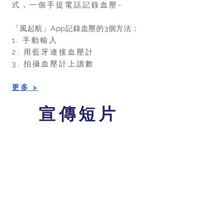
式，一個手提電話記錄血壓~
「風起航」App記錄血壓的3個方法：
1. 手動輸入
2. 用藍牙連接血壓計
3. 拍攝血壓計上讀數
更多 >
宣傳短片