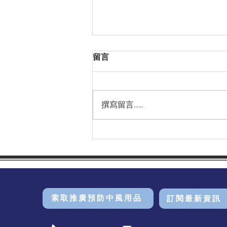
留言
撰寫留言......
重溫 健康「風」險講座 | 拆解
中風迷思！🧠🧐
索取推廣預防中風用品
訂閱最新資訊