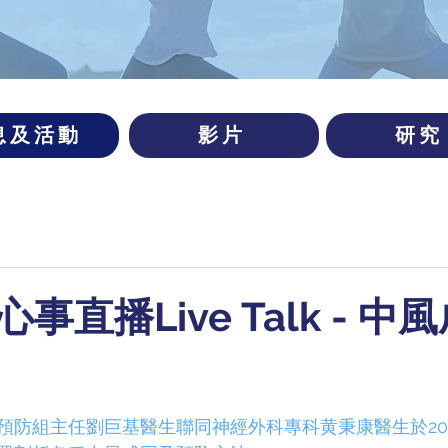
息及活動
影片
研究
事直播Live Talk - 中
預防組主任劉巨基醫生聯同神經外科專科黄秉康醫生於20