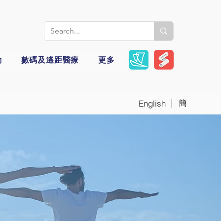
動
數碼及遙距醫療
更多
|
簡
English