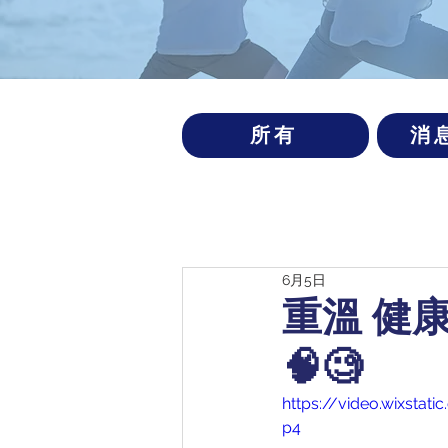
所有
消
6月5日
重溫 健
🧠🧐
https://video.wixsta
p4