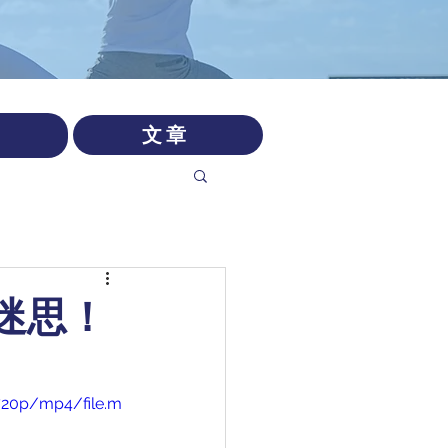
文章
風迷思！
720p/mp4/file.m