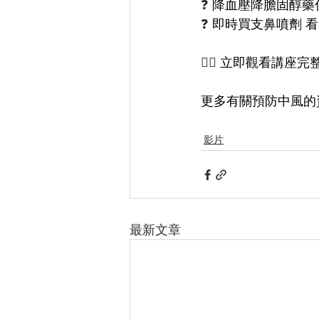
❓
 降血壓降膽固醇藥
❓
 即時買支鼻噴劑 
👉🏻 
立即觀看講座完整
更多有關預防中風的
影片
最新文章