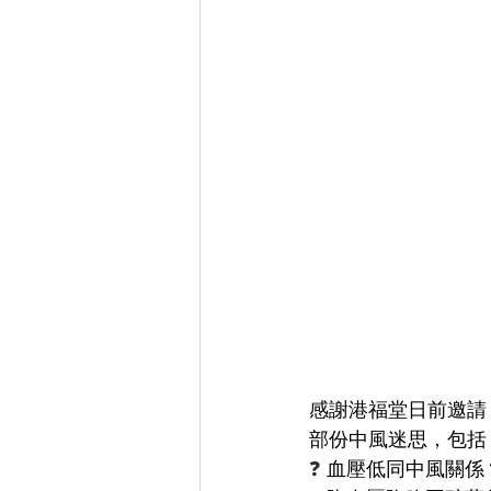
感謝港福堂日前邀請 
部份中風迷思，包括
❓
 血壓低同中風關係