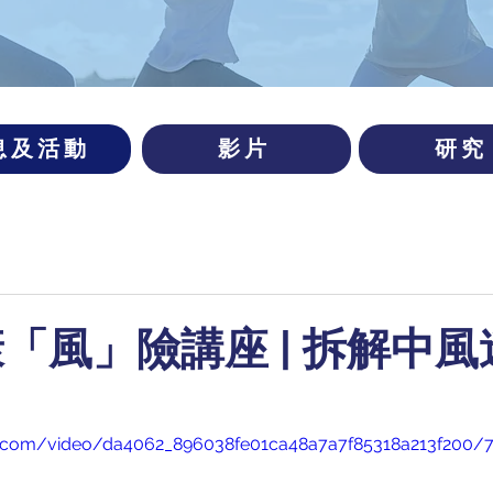
息及活動
影片
研究
康「風」險講座 | 拆解中
tic.com/video/da4062_896038fe01ca48a7a7f85318a213f200/