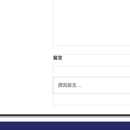
留言
撰寫留言......
🫀心跳忽快忽慢，可能是「心
房顫動」的警號，隨時增加中
風風險！🧠